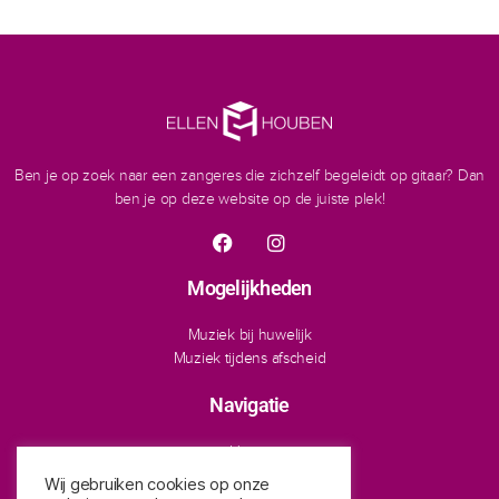
Ben je op zoek naar
een zangeres die zichzelf begeleidt op gitaar? Dan
ben je op deze website op de juiste plek!
Mogelijkheden
Muziek bij huwelijk
Muziek tijdens afscheid
Navigatie
Home
Over Ellen
Wij gebruiken cookies op onze
Contact