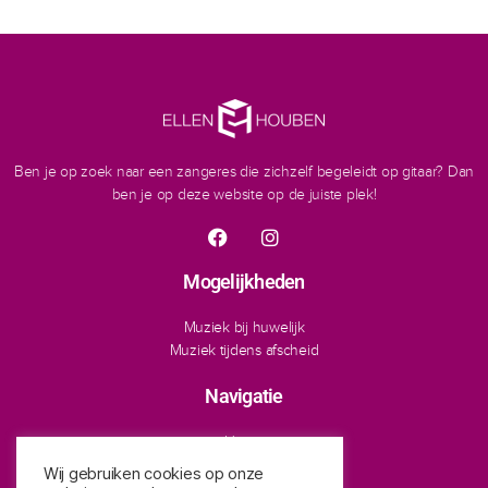
Ben je op zoek naar
een zangeres die zichzelf begeleidt op gitaar? Dan
ben je op deze website op de juiste plek!
Mogelijkheden
Muziek bij huwelijk
Muziek tijdens afscheid
Navigatie
Home
Over Ellen
Wij gebruiken cookies op onze
Contact