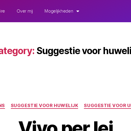
ire
Over mij
Mogelijkheden
ategory:
Suggestie voor huweli
NS
SUGGESTIE VOOR HUWELIJK
SUGGESTIE VOOR 
Vivo per lei