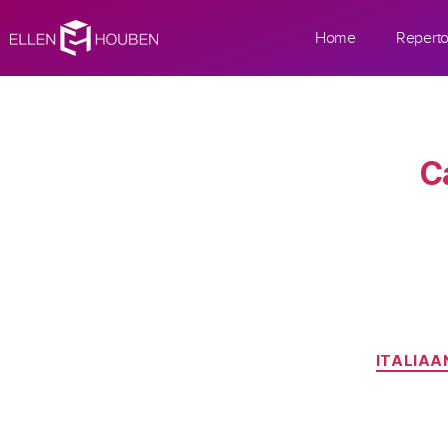
Home
Reperto
C
ITALIAA