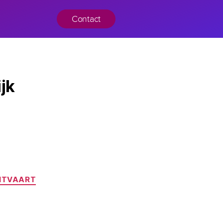
Contact
jk
UITVAART