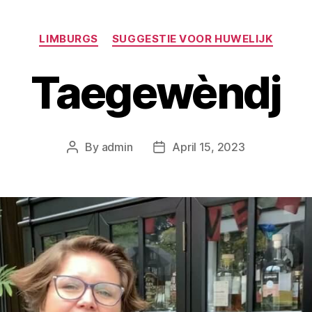
LIMBURGS
SUGGESTIE VOOR HUWELIJK
Taegewèndj
By
admin
April 15, 2023